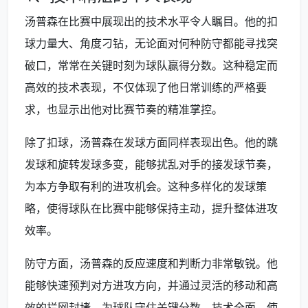
汤普森在比赛中展现出的技术水平令人瞩目。他的扣
球力量大、角度刁钻，无论面对何种防守都能寻找突
破口，常常在关键时刻为球队赢得分数。这种稳定而
高效的技术表现，不仅体现了他日常训练的严格要
求，也显示出他对比赛节奏的精准掌控。
除了扣球，汤普森在发球方面同样表现出色。他的跳
发球和旋转发球多变，能够扰乱对手的接发球节奏，
为本方争取有利的进攻机会。这种多样化的发球策
略，使得球队在比赛中能够保持主动，提升整体进攻
效率。
防守方面，汤普森的反应速度和判断力非常敏锐。他
能够快速预判对方进攻方向，并通过灵活的移动和高
效的拦网封堵，为球队守住关键分数。技术全面，使