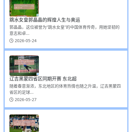
跳水女皇郭晶晶的辉煌人生与奥运
郭晶晶，这位被誉为“跳水女皇”的中国体育传奇，用她坚韧的
意志和卓...
2026-05-24
辽吉黑蒙四省区同期开赛 东北超
随着春意渐浓，东北地区的体育热情也随之升温，辽吉黑蒙四
省区的足球...
2026-05-27