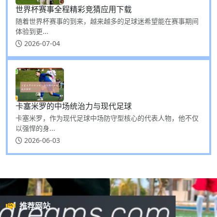
世界杯赛事全程精彩竞猜应用下载
随着世界杯赛事的到来，越来越多的足球迷希望能在赛事期间
体验到更...
2026-07-04
卡塞米罗的中场统治力与现代足球
卡塞米罗，作为现代足球中场防守型核心的代表人物，他不仅
以强悍的身...
2026-06-03
推荐网站