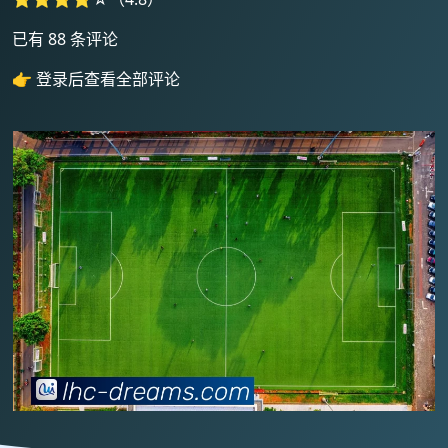
已有 88 条评论
👉 登录后查看全部评论