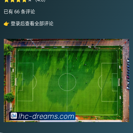
已有 66 条评论
👉 登录后查看全部评论