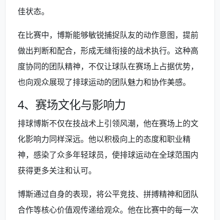
佳状态。
在比赛中，博斯能够敏锐捕捉队友的动作意图，提前
做出判断和配合，形成无缝衔接的战术执行。这种高
度协同的团队精神，不仅让球队在赛场上占据优势，
也向观众展现了排球运动的团队魅力和协作美感。
4、赛场文化与影响力
排球博斯不仅在技战术上引领风潮，他在赛场上的文
化影响力同样深远。他以积极向上的态度和职业精
神，感染了众多年轻球员，使排球运动在全球范围内
获得更多关注和认可。
博斯通过自身的表现，将公平竞技、拼搏精神和团队
合作等核心价值观传递给观众。他在比赛中的每一次