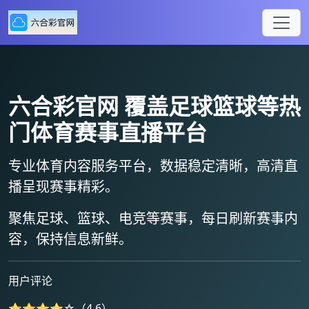
六合彩官网
覆盖足球篮球等热
门体育赛事直播平台
专业体育内容服务平台，数据稳定清晰，
高清直
播
呈现赛事精彩。
聚焦足球、篮球、电竞等赛事，
每日刷新赛事内
容
，保持信息新鲜。
用户评论
⭐⭐⭐⭐☆（4.6）