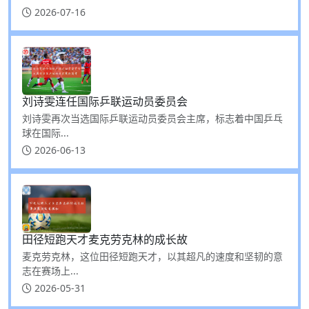
2026-07-16
刘诗雯连任国际乒联运动员委员会
刘诗雯再次当选国际乒联运动员委员会主席，标志着中国乒乓
球在国际...
2026-06-13
田径短跑天才麦克劳克林的成长故
麦克劳克林，这位田径短跑天才，以其超凡的速度和坚韧的意
志在赛场上...
2026-05-31