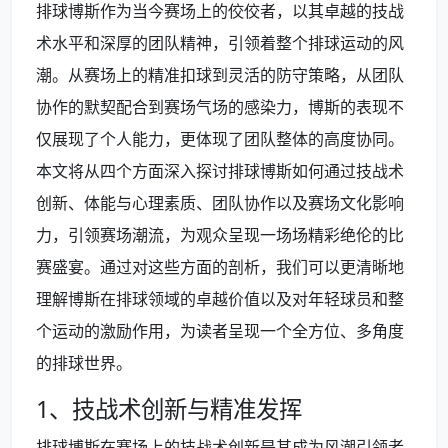
排球博斯作为当今赛场上的佼佼者，以其卓越的技战
术水平和深厚的团队精神，引领着整个排球运动的风
潮。从赛场上的精准扣球到灵活的防守策略，从团队
协作的默契配合到赛场气场的感染力，博斯的表现不
仅展现了个人能力，更体现了团队整体的高度协同。
本文将从四个方面深入探讨排球博斯如何通过技战术
创新、体能与心理素质、团队协作以及赛场文化影响
力，引领赛场潮流，为观众呈现一场场精彩绝伦的比
赛盛宴。通过对这些方面的剖析，我们可以更清晰地
理解博斯在排球领域的卓越价值以及对年轻球员和整
个运动的激励作用，为读者呈现一个全方位、多角度
的排球世界。
1、技战术创新与精准发挥
排球博斯在赛场上的技战术创新是其成为风潮引领者